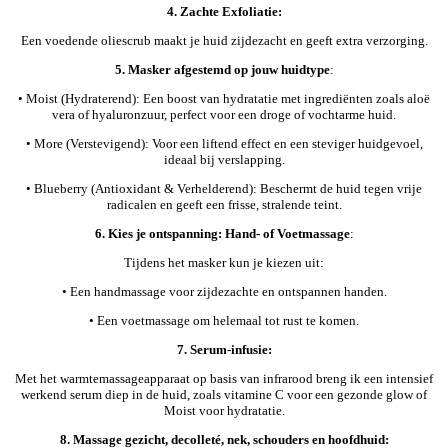
4. Zachte Exfoliatie:
Een voedende oliescrub maakt je huid zijdezacht en geeft extra verzorging.
5. Masker afgestemd op jouw huidtype
:
• Moist (Hydraterend): Een boost van hydratatie met ingrediënten zoals aloë
vera of hyaluronzuur, perfect voor een droge of vochtarme huid.
• More (Verstevigend): Voor een liftend effect en een steviger huidgevoel,
ideaal bij verslapping.
• Blueberry (Antioxidant & Verhelderend): Beschermt de huid tegen vrije
radicalen en geeft een frisse, stralende teint.
6. Kies je ontspanning: Hand- of Voetmassage
:
Tijdens het masker kun je kiezen uit:
• Een handmassage voor zijdezachte en ontspannen handen.
• Een voetmassage om helemaal tot rust te komen.
7. Serum-infusie:
Met het warmtemassageapparaat op basis van infrarood breng ik een intensief
werkend serum diep in de huid, zoals vitamine C voor een gezonde glow of
Moist voor hydratatie.
8. Massage gezicht, decolleté, nek, schouders en hoofdhuid: