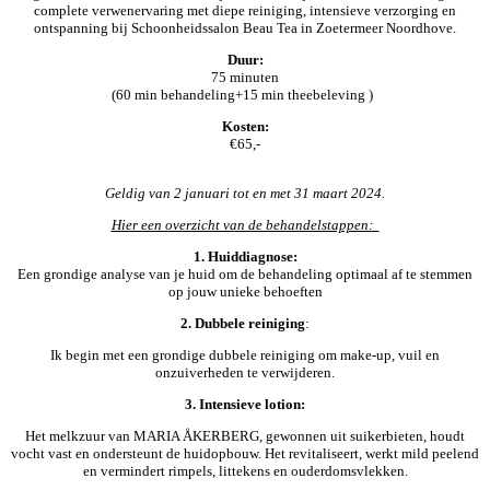
complete verwenervaring met diepe reiniging, intensieve verzorging en
ontspanning bij Schoonheidssalon Beau Tea in Zoetermeer Noordhove.
Duur:
75 minuten
(60 min behandeling+15 min theebeleving )
Kosten:
€65,-
Geldig van 2 januari tot en met 31 maart 2024.
Hier een overzicht van de behandelstappen:
1. Huiddiagnose:
Een grondige analyse van je huid om de behandeling optimaal af te stemmen
op jouw unieke behoeften
2. Dubbele reiniging
:
Ik begin met een grondige dubbele reiniging om make-up, vuil en
onzuiverheden te verwijderen.
3. Intensieve lotion:
Het melkzuur van MARIA ÅKERBERG, gewonnen uit suikerbieten, houdt
vocht vast en ondersteunt de huidopbouw. Het revitaliseert, werkt mild peelend
en vermindert rimpels, littekens en ouderdomsvlekken.