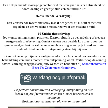
Een ontspannende massage gecombineerd met een gua sha-steen stimuleert de
doorbloeding en geeft je huid een natuurlijke lift.
9. Afsluitende Verzorging:
Een verfrissende rozenwaterspray maakt het geheel af. Ik sluit af met een
oogcrème en een voedende moisturizer voor een stralende huid.
10 Unieke theebeleving:
Jouw ontspanning is mijn prioriteit. Daarom sluit ik de behandeling af met een
rustgevende theebeleving. Geniet van een vers bereide kop thee, door jou
geselecteerd, en laat de kalmerende ambiance nog even op je inwerken. Jouw
stralende teint en totale ontspanning staan bij mij voorop.
Je kunt rekenen op mijn persoonlijke aandacht en luisterend oor, waardoor elke
behandeling een uniek moment van ontspanning wordt. Vertrouw op deskundig
advies, volledig aangepast aan jouw wensen en behoeften bij
Schoonheidssalon
Beau Tea Zoetermeer Noordhove.
Boek vandaag nog je afspraak!
De perfecte combinatie van verzorging, ontspanning en luxe.
Ideaal om jezelf te verwennen en het nieuwe jaar stralend te
beginnen.
Boek nu jouw moment van glow en ontspanning!